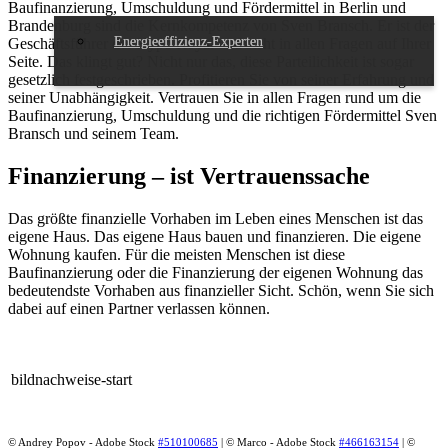
Baufinanzierung, Umschuldung und Fördermittel in Berlin und
Brandenburg sind die Kernkompetenz von Sven Bransch. Er ist der
Energieeffizienz-Experten
Geschäftsführer der Hypo Royal und steht in allen Fragen auf Ihrer
Seite. Das klingt gut? Nicht nur das, diese Parteilichkeit ist sogar
gesetzlich festgeschrieben. Profitieren Sie von seiner Erfahrung und
seiner Unabhängigkeit. Vertrauen Sie in allen Fragen rund um die
Baufinanzierung, Umschuldung und die richtigen Fördermittel Sven
Bransch und seinem Team.
Finanzierung – ist Vertrauenssache
Das größte finanzielle Vorhaben im Leben eines Menschen ist das
eigene Haus. Das eigene Haus bauen und finanzieren. Die eigene
Wohnung kaufen. Für die meisten Menschen ist diese
Baufinanzierung oder die Finanzierung der eigenen Wohnung das
bedeutendste Vorhaben aus finanzieller Sicht. Schön, wenn Sie sich
dabei auf einen Partner verlassen können.
bildnachweise-start
© Andrey Popov - Adobe Stock
#510100685
| © Marco - Adobe Stock
#466163154
| ©