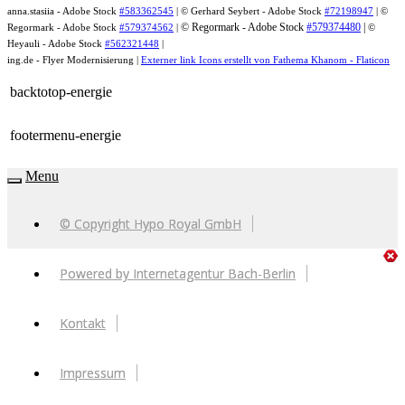
anna.stasiia - Adobe Stock
#583362545
| © Gerhard Seybert - Adobe Stock
#72198947
|
©
© Regormark - Adobe Stock
#579374480
|
Regormark - Adobe Stock
#579374562
|
©
Heyauli - Adobe Stock
#562321448
|
ing.de - Flyer Modernisierung |
Externer link Icons erstellt von Fathema Khanom - Flaticon
backtotop-energie
footermenu-energie
Menu
© Copyright Hypo Royal GmbH
Powered by Internetagentur Bach-Berlin
Kontakt
Impressum